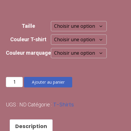
Taille
Couleur T-shirt
Couleur marquage
quantité
Ajouter au panier
de
Polo
T-Shirts
UGS :
ND
Catégorie :
Manches
Courtes
-
Description
Homme