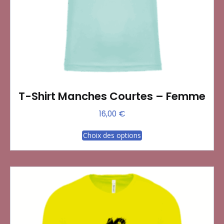
page
du
produit
T-Shirt Manches Courtes – Femme
16,00
€
Ce
Choix des options
produit
a
plusieurs
variations.
Les
options