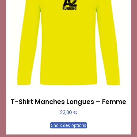
peuvent
être
choisies
sur
la
page
du
produit
T-Shirt Manches Longues – Femme
23,00
€
Ce
Choix des options
produit