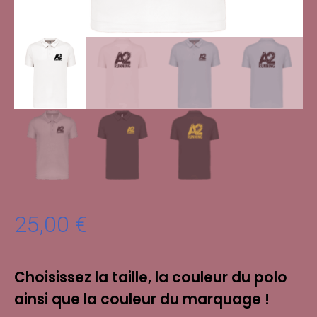
25,00
€
Choisissez la taille, la couleur du polo
ainsi que la couleur du marquage !