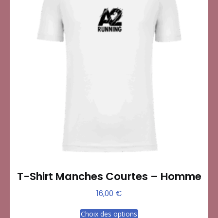
T-Shirt Manches Courtes – Homme
16,00
€
Ce
Choix des options