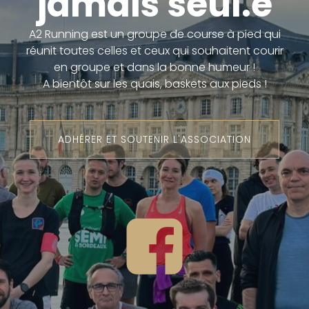
jamais seul.e
A2 Running est un groupe de course à pied qui
réunit toutes celles et ceux qui souhaitent courir
en groupe et dans la bonne humeur !
A bientôt sur les quais, baskets aux pieds !
ADHÉRER ET SOUTENIR L'ASSOCIATION